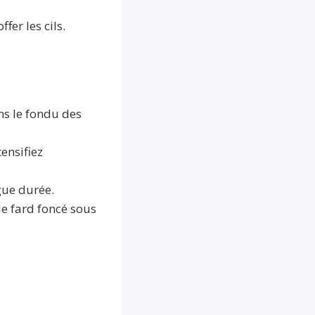
er les cils.
ns le fondu des
ensifiez
gue durée.
e fard foncé sous