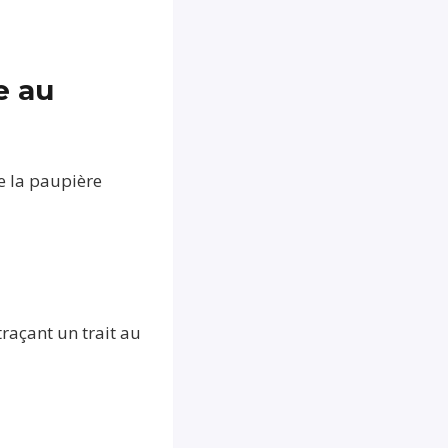
e au
de la paupière
traçant un trait au