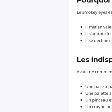
Le smokey eyes es
Il met en vale
Il s’adapte à 
Il se décline
Les indis
Avant de commence
Une base à p
Une palette a
Un pinceau e
Un crayon ou 