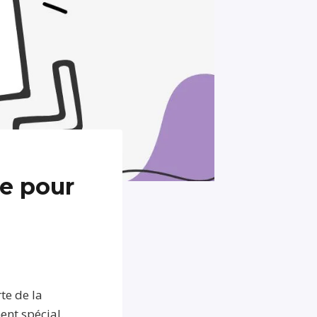
pe pour
te de la
ent spécial.